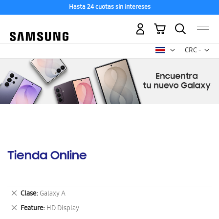
Hasta 24 cuotas sin intereses
Mi carrito
Mon
CRC -
colón
costarricen
Tienda Online
Eliminar
Clase
Galaxy A
este
Eliminar
Feature
HD Display
artículo
este