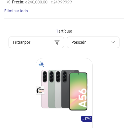
Eliminar
Precio
¢ 240,000.00 - ¢ 249,999.99
artículo
este
Eliminar todo
artículo
1
artículo
Filtrar por
- 17%