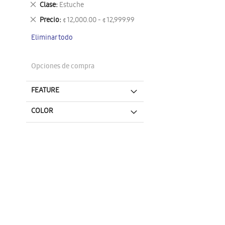
Eliminar
Clase
Estuche
este
Eliminar
Precio
¢ 12,000.00 - ¢ 12,999.99
artículo
este
Eliminar todo
artículo
Opciones de compra
FEATURE
COLOR