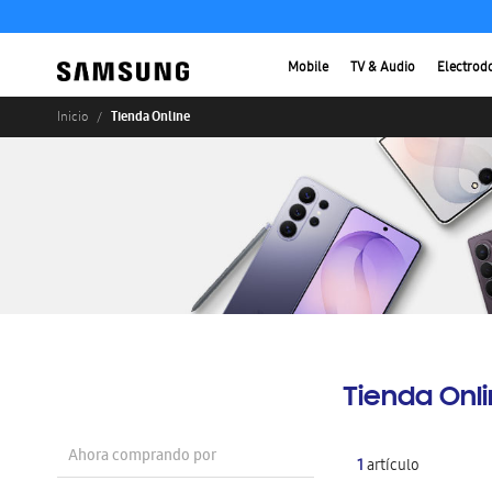
Mobile
TV & Audio
Electrod
Tienda Online
Inicio
Tienda Onl
Ahora comprando por
1
artículo