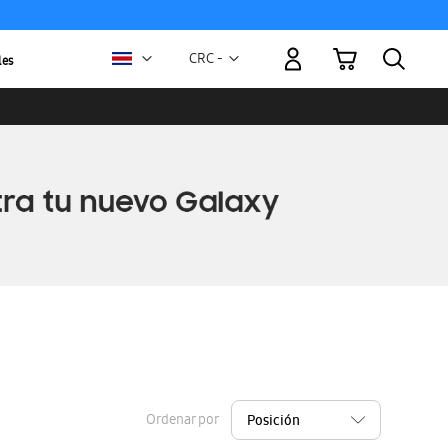
Mi carrito
Moneda
CRC -
les
colón
costarricense
Ordenar por