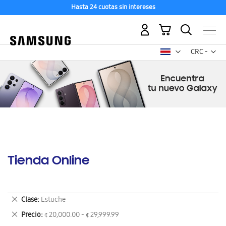
Hasta 24 cuotas sin intereses
Mi carrito
Mon
CRC -
colón
costarricen
Tienda Online
Eliminar
Clase
Estuche
este
Eliminar
Precio
¢ 20,000.00 - ¢ 29,999.99
artículo
este