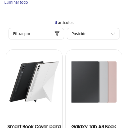
Eliminar todo
artículo
3
artículos
Filtrar por
Smart Book Cover para
Galaxy Tab A8 Book