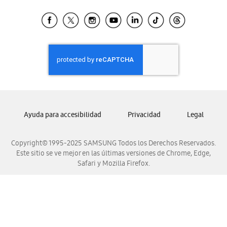
Tiendas Cercanas
Samsung Ecuador
Samsung El Salvador
Samsung Guatemala
Samsung Honduras
Samsung Nicaragua
Samsung Panamá
Samsung República Dominicana
Ayuda para accesibilidad
Privacidad
Legal
Samsung Venezuela
Copyright© 1995-2025 SAMSUNG Todos los Derechos Reservados.
Este sitio se ve mejor en las últimas versiones de Chrome, Edge,
Safari y Mozilla Firefox.