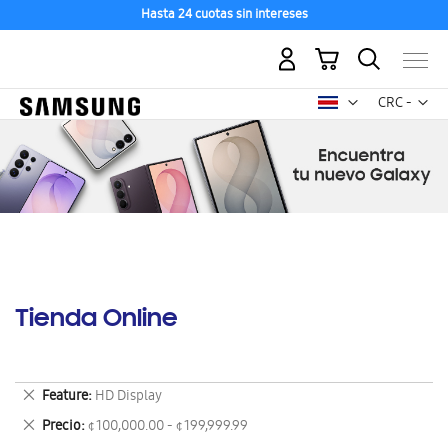
Hasta 24 cuotas sin intereses
Mi carrito
Mon
CRC -
colón
costarricen
Tienda Online
Eliminar
Feature
HD Display
este
Eliminar
Precio
¢ 100,000.00 - ¢ 199,999.99
artículo
este