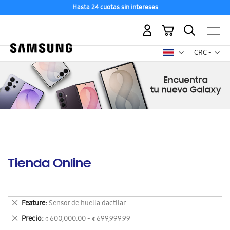
Hasta 24 cuotas sin intereses
Mi carrito
Mon
CRC -
colón
costarricen
Tienda Online
Eliminar
Feature
Sensor de huella dactilar
este
Eliminar
Precio
¢ 600,000.00 - ¢ 699,999.99
artículo
este