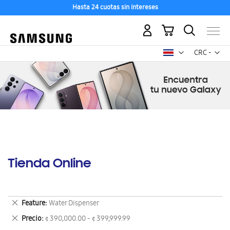
Hasta 24 cuotas sin intereses
Mi carrito
Mon
CRC -
colón
costarricen
Tienda Online
Eliminar
Feature
Water Dispenser
este
Eliminar
Precio
¢ 390,000.00 - ¢ 399,999.99
artículo
este