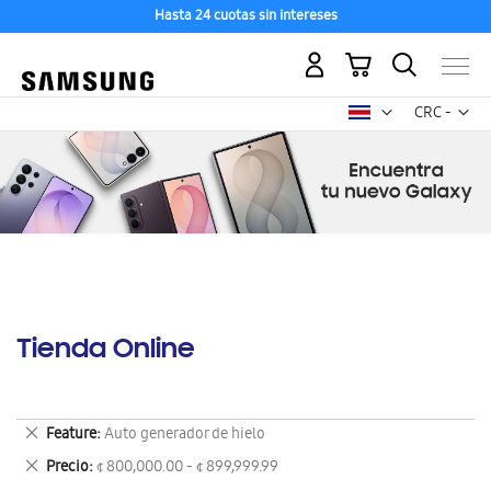
Hasta 24 cuotas sin intereses
Mi carrito
Mon
CRC -
colón
costarricen
Tienda Online
Eliminar
Feature
Auto generador de hielo
este
Eliminar
Precio
¢ 800,000.00 - ¢ 899,999.99
artículo
este