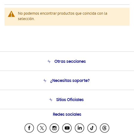
No podemos encontrar productos que coincida con la
selección.
Otras secciones
Conócenos
¿Necesitas soporte?
Soporte
Venta a Empresas - B2B
Soporte telefónico
Sitios Oficiales
Seguimiento de tu pedido
Soporte vía eMail
Condiciones de Compra
Preguntas Frecuentes
Samsung Costa Rica
Redes sociales
Tiendas Cercanas
Samsung Ecuador
Samsung El Salvador