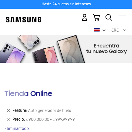
Hasta 24 cuotas sin intereses
Mi carrito
Mon
CRC -
colón
costarricen
Tienda Online
Eliminar
Feature
Auto generador de hielo
este
Eliminar
Precio
¢ 900,000.00 - ¢ 999,999.99
artículo
este
Eliminar todo
artículo