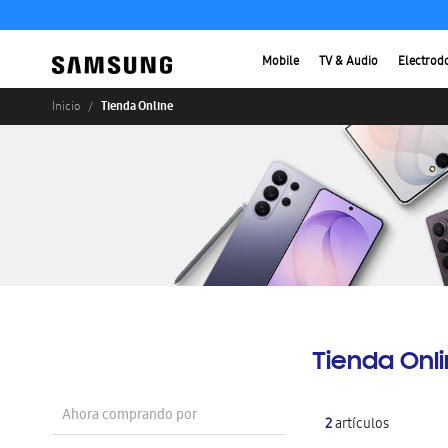
Mobile
TV & Audio
Electrod
Tienda Online
Inicio
Tienda Onl
Ahora comprando por
2
artículos