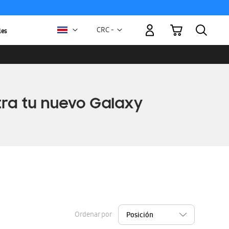
Mi carrito
Moneda
CRC -
les
colón
costarricense
Ordenar por