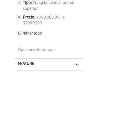
Eliminar
Tipo
Congelador de montaje
este
superior
artículo
Eliminar
Precio
¢ 390,000.00 - ¢
este
399,999.99
artículo
Eliminar todo
Opciones de compra
FEATURE