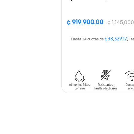
aire, Wi-Fi, SmartThin
función de auto limpi
¢ 919,900.00
¢ 1,145,00
¢ 38,329.17
Hasta 24 cuotas de
, Ta
AÑADIR AL CARRITO