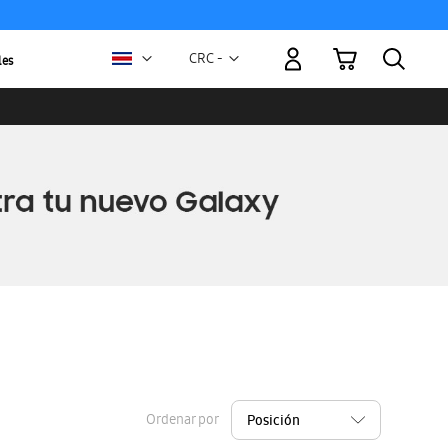
Mi carrito
Moneda
CRC -
les
colón
costarricense
Ordenar por