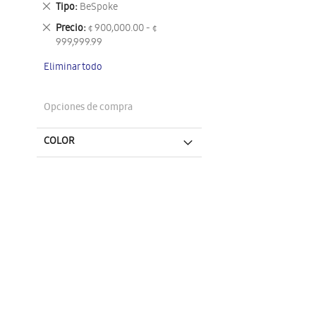
Eliminar
Tipo
BeSpoke
este
Eliminar
Precio
¢ 900,000.00 - ¢
artículo
este
999,999.99
artículo
Eliminar todo
Opciones de compra
COLOR