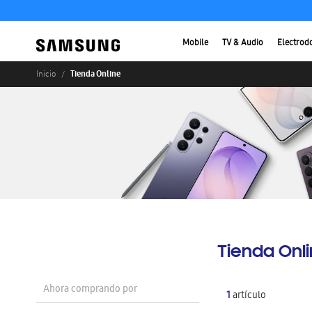
Mobile
TV & Audio
Electrod
Tienda Online
Inicio
Tienda Onl
Ahora comprando por
1
artículo