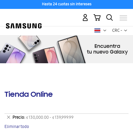
Hasta 24 cuotas sin intereses
Mi carrito
Mon
CRC -
colón
costarricen
Tienda Online
Eliminar
Precio
¢ 130,000.00 - ¢ 139,999.99
este
Eliminar todo
artículo