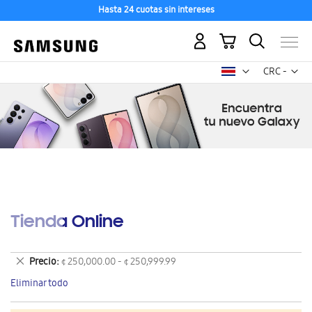
Hasta 24 cuotas sin intereses
Mi carrito
Mon
CRC -
colón
costarricen
Tienda Online
Eliminar
Precio
¢ 250,000.00 - ¢ 250,999.99
este
Eliminar todo
artículo