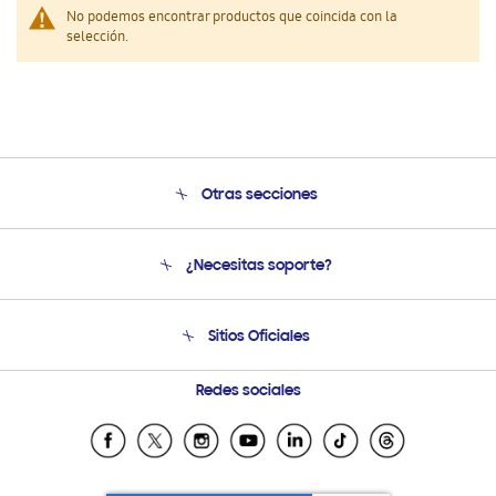
No podemos encontrar productos que coincida con la
selección.
Otras secciones
Conócenos
¿Necesitas soporte?
Soporte
Venta a Empresas - B2B
Soporte telefónico
Sitios Oficiales
Seguimiento de tu pedido
Soporte vía eMail
Condiciones de Compra
Preguntas Frecuentes
Samsung Costa Rica
Redes sociales
Tiendas Cercanas
Samsung Ecuador
Samsung El Salvador
Samsung Guatemala