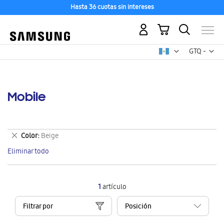
Hasta 36 cuotas sin intereses
Mi carrito
Mon
GTQ -
quetzal
guatemalt
Mobile
Eliminar
Color
Beige
este
Eliminar todo
artículo
1
artículo
Filtrar por