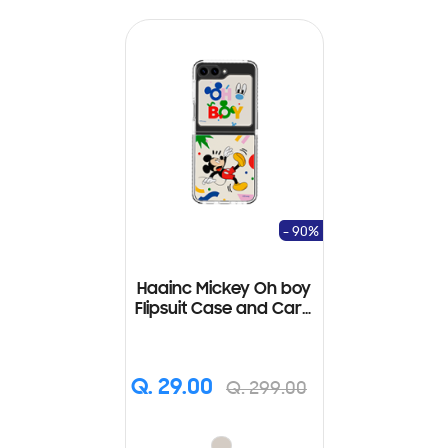
- 90%
Haainc Mickey Oh boy
Flipsuit Case and Card
for Galaxy Z Flip5
Q. 29.00
Q. 299.00