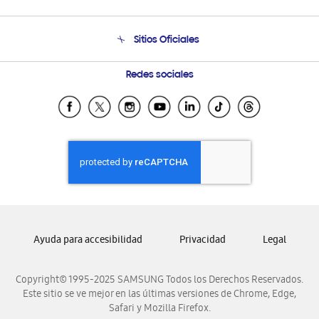
Soporte
Venta a Empresas - B2B
Soporte telefónico
Sitios Oficiales
Seguimiento de tu pedido
Soporte vía eMail
Condiciones de Compra
Preguntas Frecuentes
Samsung Costa Rica
Redes sociales
Trade In/Eco Canje (GT)
Samsung Ecuador
Programa de Beneficios Corporativos
Samsung El Salvador
Samsung Renueva Contigo
Samsung Guatemala
Compra y Prueba
Samsung Honduras
Samsung Nicaragua
Samsung Panamá
Samsung República Dominicana
Ayuda para accesibilidad
Privacidad
Legal
Samsung Venezuela
Copyright© 1995-2025 SAMSUNG Todos los Derechos Reservados.
Este sitio se ve mejor en las últimas versiones de Chrome, Edge,
Safari y Mozilla Firefox.