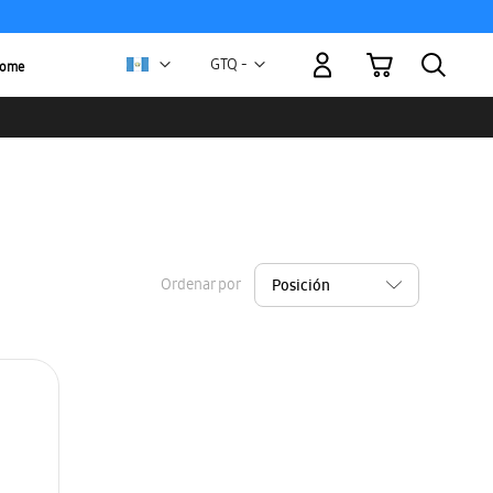
Mi carrito
Moneda
GTQ -
Home
quetzal
guatemalteco
Ordenar por