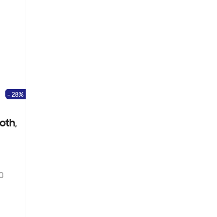
- 28%
oth,
0