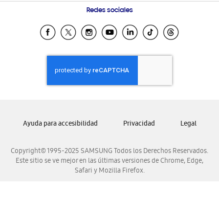
Condiciones de Compra
Preguntas Frecuentes
Samsung Costa Rica
Redes sociales
Trade In/Eco Canje (GT)
Samsung Ecuador
Programa de Beneficios Corporativos
Samsung El Salvador
Samsung Renueva Contigo
Samsung Guatemala
Compra y Prueba
Samsung Honduras
Samsung Nicaragua
Samsung Panamá
Samsung República Dominicana
Ayuda para accesibilidad
Privacidad
Legal
Samsung Venezuela
Copyright© 1995-2025 SAMSUNG Todos los Derechos Reservados.
Este sitio se ve mejor en las últimas versiones de Chrome, Edge,
Safari y Mozilla Firefox.