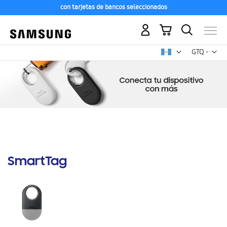
con tarjetas de bancos seleccionados
Mi carrito
Mon
GTQ -
quetzal
guatemalt
SmartTag