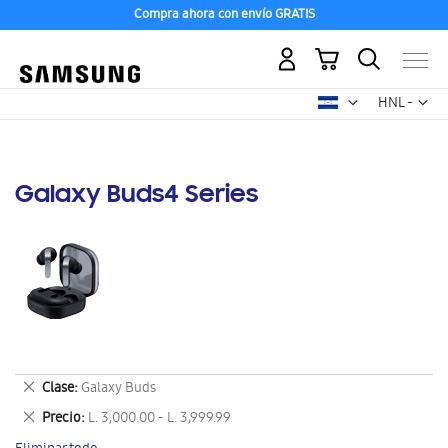
Compra ahora con envío GRATIS
Mi carrito
Mon
HNL -
lempira
hondureño
Galaxy Buds4 Series
Eliminar
Clase
Galaxy Buds
este
Eliminar
Precio
L. 3,000.00 - L. 3,999.99
artículo
este