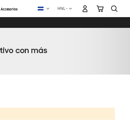
Mi carrito
Moneda
HNL -
Accesorios
lempira
hondureño