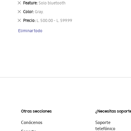
este
Eliminar
Feature
Solo bluetooth
artículo
este
Eliminar
Color
Gray.
artículo
este
Eliminar
Precio
L. 500.00 - L. 599.99
artículo
este
Eliminar todo
artículo
Otras secciones
¿Necesitas soport
Conócenos
Soporte
telefónico