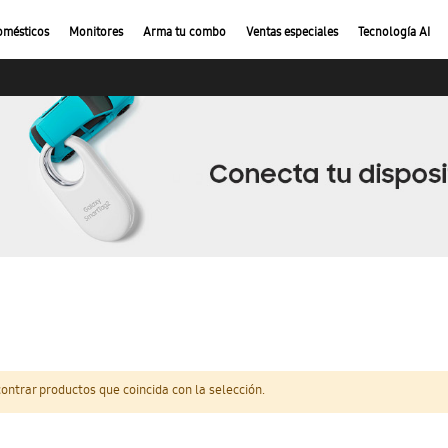
omésticos
Monitores
Arma tu combo
Ventas especiales
Tecnología AI
ntrar productos que coincida con la selección.