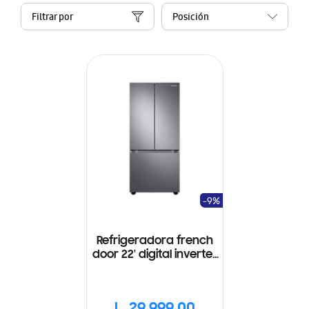
Filtrar por
-9%
Refrigeradora french
door 22' digital inverter
gris