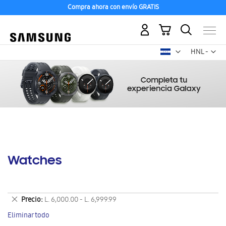
Compra ahora con envío GRATIS
Mi carrito
Mon
HNL -
lempira
hondureño
Watches
Eliminar
Precio
L. 6,000.00 - L. 6,999.99
este
Eliminar todo
artículo