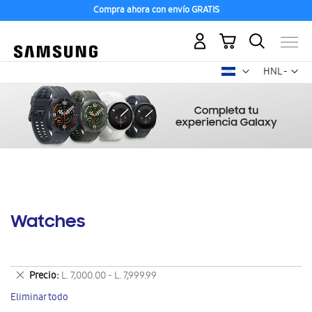
Compra ahora con envío GRATIS
Mi carrito
Mon
HNL -
lempira
hondureño
Watches
Eliminar
Precio
L. 7,000.00 - L. 7,999.99
este
Eliminar todo
artículo