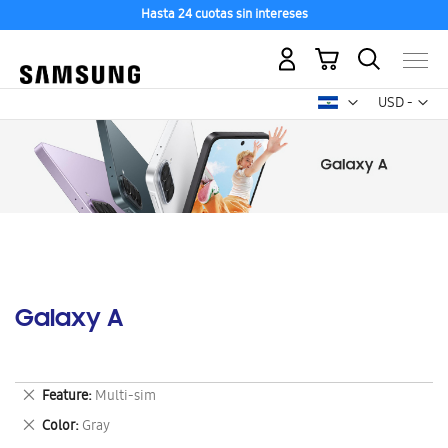
Hasta 24 cuotas sin intereses
Mi carrito
Mon
USD -
dólar
estadounid
Galaxy A
Eliminar
Feature
Multi-sim
este
Eliminar
Color
Gray
artículo
este