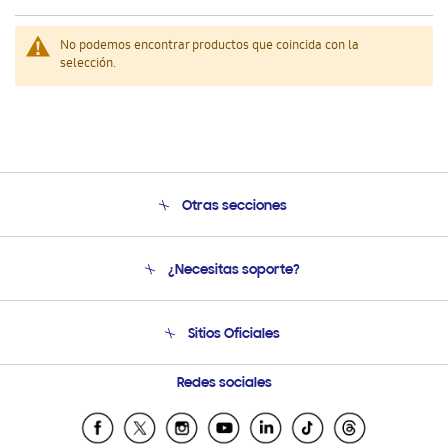
No podemos encontrar productos que coincida con la
selección.
Otras secciones
Conócenos
¿Necesitas soporte?
Soporte
Venta a Empresas - B2B
Soporte telefónico
Sitios Oficiales
Seguimiento de tu pedido
Soporte vía eMail
Condiciones de Compra
Preguntas Frecuentes
Samsung Costa Rica
Redes sociales
Trade In/Eco Canje (GT)
Samsung Ecuador
Programa de Beneficios Corporativos
Samsung El Salvador