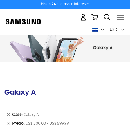
Hasta 24 cuotas sin intereses
Mi carrito
Mon
USD -
dólar
estadounid
Galaxy A
Eliminar
Clase
Galaxy A
este
Eliminar
Precio
US$ 500.00 - US$ 599.99
artículo
este