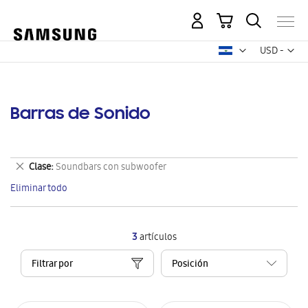
Mi carrito
Mon
USD -
dólar
estadounid
Barras de Sonido
Eliminar
Clase
Soundbars con subwoofer
este
Eliminar todo
artículo
3
artículos
Filtrar por