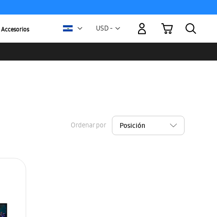
Mi carrito
Moneda
USD -
Accesorios
dólar
estadounidense
Ordenar por