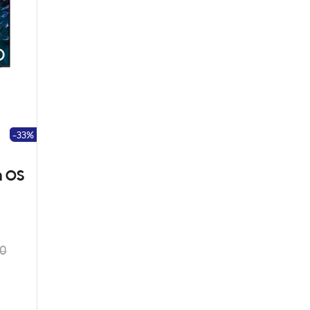
-33%
n OS
00