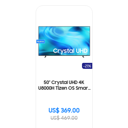
-21%
50" Crystal UHD 4K
U8000H Tizen OS Smart
TV (2026)
US$ 369.00
US$ 469.00