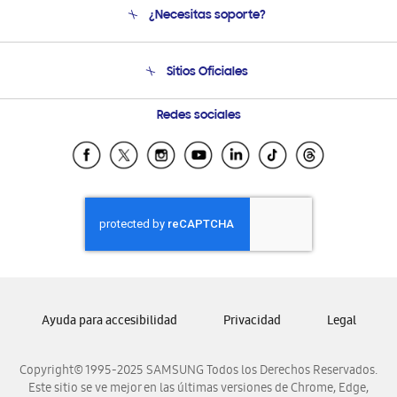
¿Necesitas soporte?
Soporte
Venta a Empresas - B2B
Soporte telefónico
Sitios Oficiales
Seguimiento de tu pedido
Soporte vía eMail
Condiciones de Compra
Preguntas Frecuentes
Samsung Costa Rica
Redes sociales
Trade In/Eco Canje (GT)
Samsung Ecuador
Programa de Beneficios Corporativos
Samsung El Salvador
Compra y Prueba
Samsung Guatemala
Samsung Honduras
Samsung Nicaragua
Samsung Panamá
Samsung República Dominicana
Ayuda para accesibilidad
Privacidad
Legal
Samsung Venezuela
Copyright© 1995-2025 SAMSUNG Todos los Derechos Reservados.
Este sitio se ve mejor en las últimas versiones de Chrome, Edge,