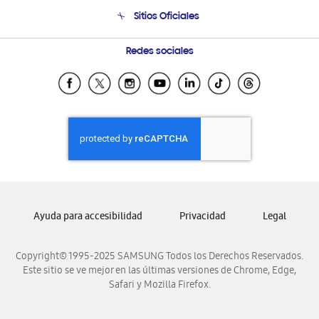
Venta a Empresas - B2B
Soporte telefónico
Sitios Oficiales
Seguimiento de tu pedido
Soporte vía eMail
Condiciones de Compra
Preguntas Frecuentes
Samsung Costa Rica
Redes sociales
Trade In/Eco Canje (GT)
Samsung Ecuador
Programa de Beneficios Corporativos
Samsung El Salvador
Compra y Prueba
Samsung Guatemala
Samsung Honduras
Samsung Nicaragua
Samsung Panamá
Samsung República Dominicana
Ayuda para accesibilidad
Privacidad
Legal
Samsung Venezuela
Copyright© 1995-2025 SAMSUNG Todos los Derechos Reservados.
Este sitio se ve mejor en las últimas versiones de Chrome, Edge,
Safari y Mozilla Firefox.