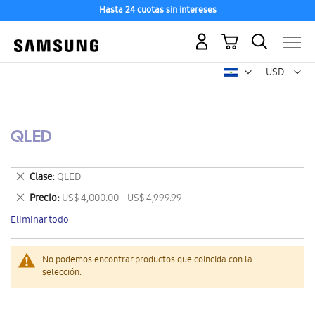
Hasta 24 cuotas sin intereses
Mi carrito
Mon
USD -
dólar
estadounid
QLED
Eliminar
Clase
QLED
este
Eliminar
Precio
US$ 4,000.00 - US$ 4,999.99
artículo
este
Eliminar todo
artículo
No podemos encontrar productos que coincida con la
selección.