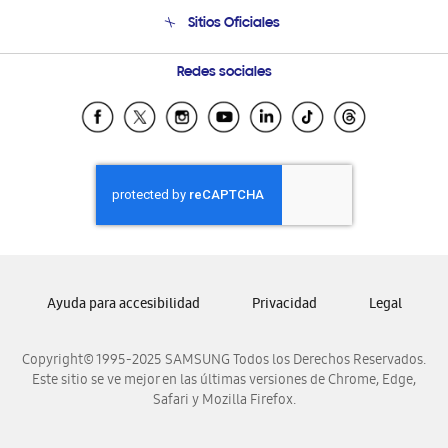
Venta a Empresas - B2B
Soporte telefónico
Sitios Oficiales
Seguimiento de tu pedido
Soporte vía eMail
Condiciones de Compra
Preguntas Frecuentes
Samsung Costa Rica
Redes sociales
Trade In/Eco Canje (GT)
Samsung Ecuador
Programa de Beneficios Corporativos
Samsung El Salvador
Compra y Prueba
Samsung Guatemala
Samsung Honduras
Samsung Nicaragua
Samsung Panamá
Samsung República Dominicana
Ayuda para accesibilidad
Privacidad
Legal
Samsung Venezuela
Copyright© 1995-2025 SAMSUNG Todos los Derechos Reservados.
Este sitio se ve mejor en las últimas versiones de Chrome, Edge,
Safari y Mozilla Firefox.