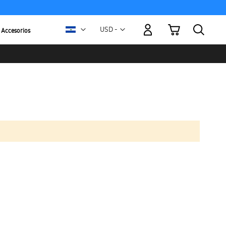
Mi carrito
Moneda
USD -
Accesorios
dólar
estadounidense