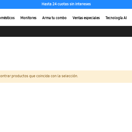
Hasta 24 cuotas sin intereses
omésticos
Monitores
Arma tu combo
Ventas especiales
Tecnología AI
ntrar productos que coincida con la selección.