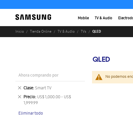
Mobile
TV & Audio
Electrod
QLED
Inicio
Tienda Online
TV & Audio
TVs
QLED
Ahora comprando por
No podemos enco
Eliminar
Clase
Smart TV
este
Eliminar
Precio
US$ 1,000.00 - US$
artículo
este
1,999.99
artículo
Eliminar todo