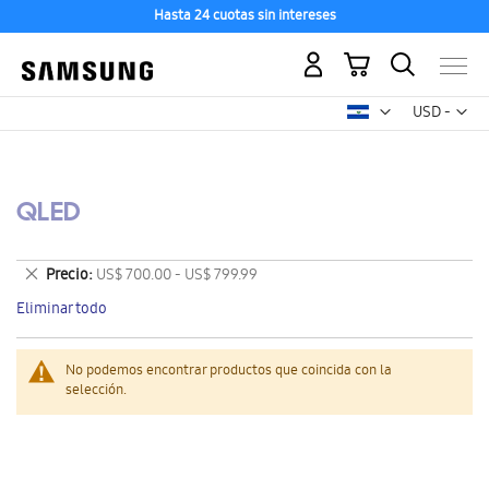
Hasta 24 cuotas sin intereses
Mi carrito
Mon
USD -
dólar
estadounid
QLED
Eliminar
Precio
US$ 700.00 - US$ 799.99
este
Eliminar todo
artículo
No podemos encontrar productos que coincida con la
selección.