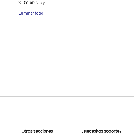
Eliminar
Color
Navy
este
Eliminar todo
artículo
Otras secciones
¿Necesitas soporte?