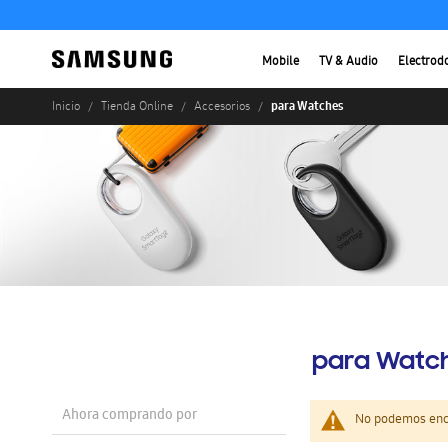
Mobile
TV & Audio
Electrod
para Watches
Inicio
Tienda Online
Accesorios
para Watc
Ahora comprando por
No podemos enco