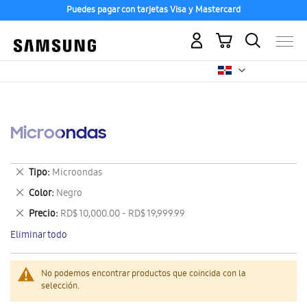
Puedes pagar con tarjetas Visa y Mastercard
Mi carrito
Microondas
Eliminar
Tipo
Microondas
este
Eliminar
Color
Negro
artículo
este
Eliminar
Precio
RD$ 10,000.00 - RD$ 19,999.99
artículo
este
Eliminar todo
artículo
No podemos encontrar productos que coincida con la
selección.