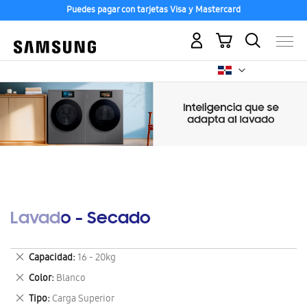
Puedes pagar con tarjetas Visa y Mastercard
Mi carrito
Lavado - Secado
Eliminar
Capacidad
16 - 20kg
este
Eliminar
Color
Blanco
artículo
este
Eliminar
Tipo
Carga Superior
artículo