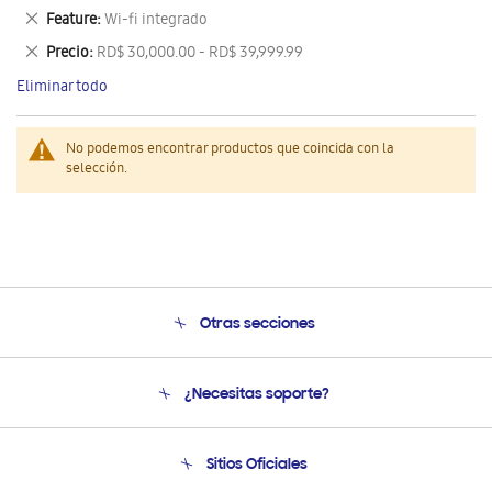
este
Eliminar
Feature
Wi-fi integrado
artículo
este
Eliminar
Precio
RD$ 30,000.00 - RD$ 39,999.99
artículo
este
Eliminar todo
artículo
No podemos encontrar productos que coincida con la
selección.
Otras secciones
Conócenos
¿Necesitas soporte?
Soporte
Venta a Empresas - B2B
Soporte telefónico
Sitios Oficiales
Seguimiento de tu pedido
Soporte vía eMail