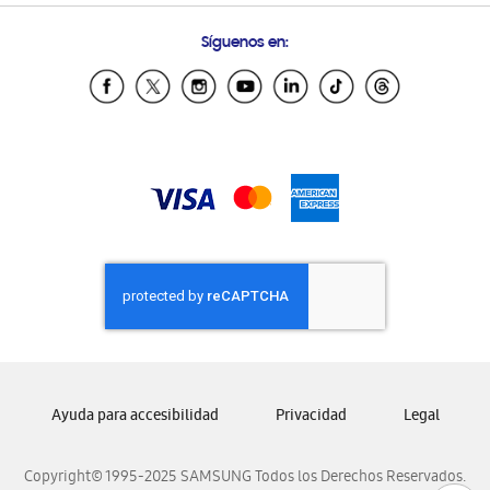
Condiciones de Compra
Preguntas Frecuentes
Samsung Costa Rica
Síguenos en:
Samsung Ecuador
Samsung El Salvador
Samsung Guatemala
Samsung Honduras
Samsung Nicaragua
Samsung Panamá
Samsung República Dominicana
Samsung Venezuela
Ayuda para accesibilidad
Privacidad
Legal
Copyright© 1995-2025 SAMSUNG Todos los Derechos Reservados.