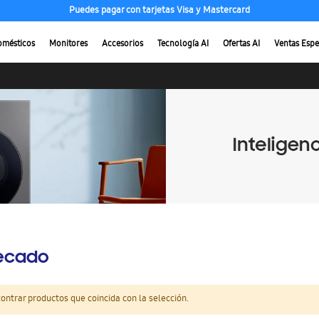
Puedes pagar con tarjetas Visa y Mastercard
omésticos
Monitores
Accesorios
Tecnología AI
Ofertas AI
Ventas Espe
Secado
ntrar productos que coincida con la selección.