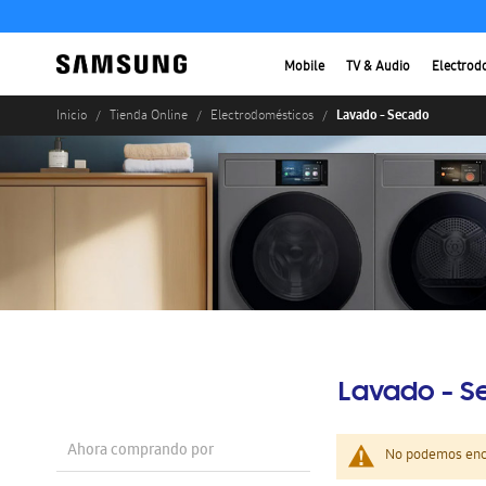
Mobile
TV & Audio
Electrod
Lavado - Secado
Inicio
Tienda Online
Electrodomésticos
Lavado - 
Ahora comprando por
No podemos enco