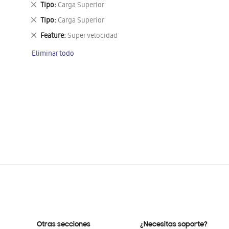
Eliminar
Tipo
Carga Superior
este
Eliminar
Tipo
Carga Superior
artículo
este
Eliminar
Feature
Super velocidad
artículo
este
Eliminar todo
artículo
Otras secciones
¿Necesitas soporte?