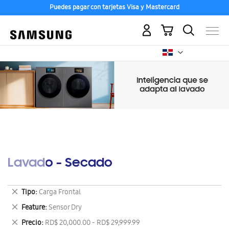
Puedes pagar con tarjetas Visa y Mastercard
Mi carrito
Lavado - Secado
Eliminar
Tipo
Carga Frontal
este
Eliminar
Feature
Sensor Dry
artículo
este
Eliminar
Precio
RD$ 20,000.00 - RD$ 29,999.99
artículo