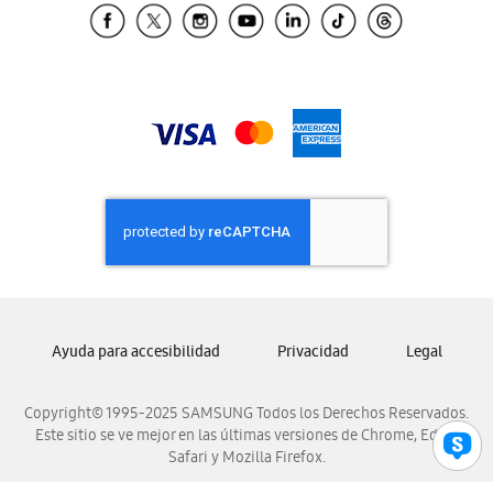
Samsung El Salvador
Samsung Guatemala
Samsung Honduras
Samsung Nicaragua
Samsung Panamá
Samsung República Dominicana
Samsung Venezuela
Ayuda para accesibilidad
Privacidad
Legal
Copyright© 1995-2025 SAMSUNG Todos los Derechos Reservados.
Este sitio se ve mejor en las últimas versiones de Chrome, Edge,
Safari y Mozilla Firefox.