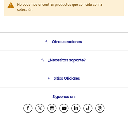
No podemos encontrar productos que coincida con la
selección.
Otras secciones
Conócenos
¿Necesitas soporte?
Soporte
Venta a Empresas - B2B
Soporte telefónico
Sitios Oficiales
Seguimiento de tu pedido
Soporte vía eMail
Condiciones de Compra
Preguntas Frecuentes
Samsung Costa Rica
Síguenos en:
Samsung Ecuador
Samsung El Salvador
Samsung Guatemala
Samsung Honduras