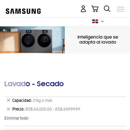
Mi carrito
Lavado - Secado
Eliminar
Capacidad
21kg o más
este
Eliminar
Precio
RD$ 60,000.00 - RD$ 69,999.99
artículo
este
Eliminar todo
artículo