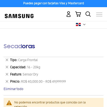
Puedes pagar con tarjetas Visa y Mastercard
Mi carrito
Secadoras
Eliminar
Tipo
Carga Frontal
este
Eliminar
Capacidad
16 - 20kg
artículo
este
Eliminar
Feature
Sensor Dry
artículo
este
Eliminar
Precio
RD$ 40,000.00 - RD$ 49,999.99
artículo
este
Eliminar todo
artículo
No podemos encontrar productos que coincida con la