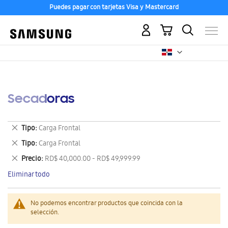
Puedes pagar con tarjetas Visa y Mastercard
Mi carrito
Secadoras
Eliminar
Tipo
Carga Frontal
este
Eliminar
Tipo
Carga Frontal
artículo
este
Eliminar
Precio
RD$ 40,000.00 - RD$ 49,999.99
artículo
este
Eliminar todo
artículo
No podemos encontrar productos que coincida con la
selección.