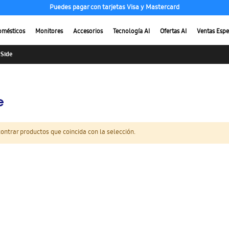
Puedes pagar con tarjetas Visa y Mastercard
omésticos
Monitores
Accesorios
Tecnología AI
Ofertas AI
Ventas Espe
 Side
e
ntrar productos que coincida con la selección.