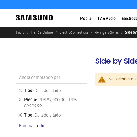
Mobile
TV & Audio
Electrod
Side by
Inicio
Tienda Online
Electrodomésticos
Refrigeradoras
Side by Sid
Ahora comprando por
No podemos enco
Eliminar
Tipo
De lado a lado
este
Eliminar
Precio
RD$ 89,000.00 - RD$
artículo
este
89,999.99
artículo
Eliminar
Tipo
De lado a lado
este
Eliminar todo
artículo