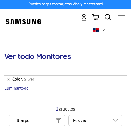
Puedes pagar con tarjetas Visa y Mastercard
Mi carrito
Ver todo Monitores
Eliminar
Color
Silver
este
Eliminar todo
artículo
2
artículos
Filtrar por