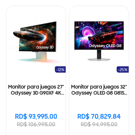
-12%
-25%
Monitor para juegos 27"
Monitor para juegos 32"
Odyssey 3D G90XF 4K
Odyssey OLED G8 G81SF
165Hz
4K 240Hz
RD$ 93,995.00
RD$ 70,829.84
RD$ 106,995.00
RD$ 94,995.00