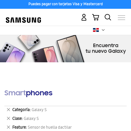
Puedes pagar con tarjetas Visa y Mastercard
Mi carrito
Smartphones
Eliminar
Categoría
Galaxy S
este
Eliminar
Clase
Galaxy S
artículo
este
Eliminar
Feature
Sensor de huella dactilar
artículo