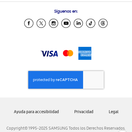
Condiciones de Compra
Preguntas Frecuentes
Samsung Costa Rica
Síguenos en:
Samsung Ecuador
Samsung El Salvador
Samsung Guatemala
Samsung Honduras
Samsung Nicaragua
Samsung Panamá
Samsung República Dominicana
Samsung Venezuela
Ayuda para accesibilidad
Privacidad
Legal
Copyright© 1995-2025 SAMSUNG Todos los Derechos Reservados.