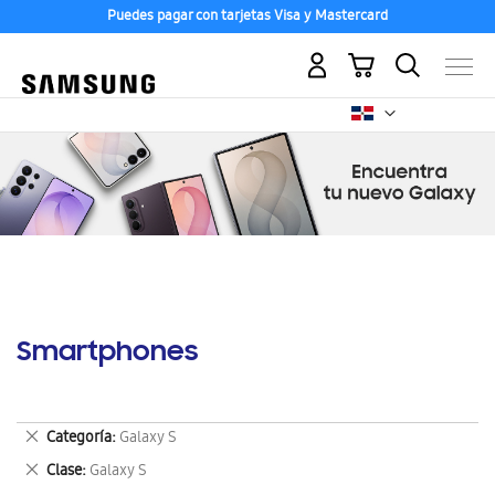
Puedes pagar con tarjetas Visa y Mastercard
Mi carrito
Smartphones
Eliminar
Categoría
Galaxy S
este
Eliminar
Clase
Galaxy S
artículo
este