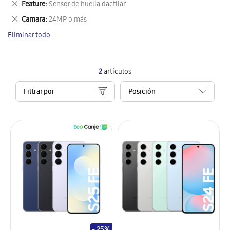
Eliminar
Feature
Sensor de huella dactilar
artículo
este
Eliminar
Camara
24MP o más
artículo
este
Eliminar todo
artículo
2
artículos
Filtrar por
- 25%