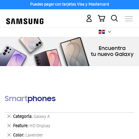
Puedes pagar con tarjetas Visa y Mastercard
Mi carrito
Smartphones
Eliminar
Categoría
Galaxy A
este
Eliminar
Feature
HD Display
artículo
este
Eliminar
Color
Lavender
artículo