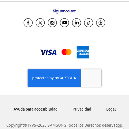
Condiciones de Compra
Preguntas Frecuentes
Samsung Costa Rica
Síguenos en:
Samsung Ecuador
Samsung El Salvador
Samsung Guatemala
Samsung Honduras
Samsung Nicaragua
Samsung Panamá
Samsung República Dominicana
Samsung Venezuela
Ayuda para accesibilidad
Privacidad
Legal
Copyright© 1995-2025 SAMSUNG Todos los Derechos Reservados.