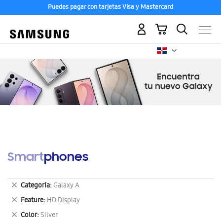
Puedes pagar con tarjetas Visa y Mastercard
Mi carrito
Smartphones
Eliminar
Categoría
Galaxy A
este
Eliminar
Feature
HD Display
artículo
este
Eliminar
Color
Silver
artículo