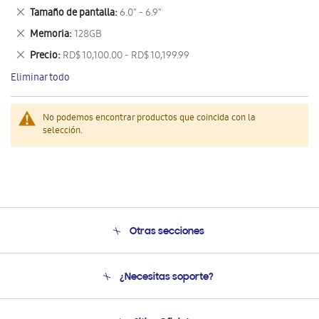
este
Eliminar
Tamaño de pantalla
6.0" - 6.9"
artículo
este
Eliminar
Memoria
128GB
artículo
este
Eliminar
Precio
RD$ 10,100.00 - RD$ 10,199.99
artículo
este
Eliminar todo
artículo
No podemos encontrar productos que coincida con la
selección.
Otras secciones
Conócenos
¿Necesitas soporte?
Soporte
Venta a Empresas - B2B
Soporte telefónico