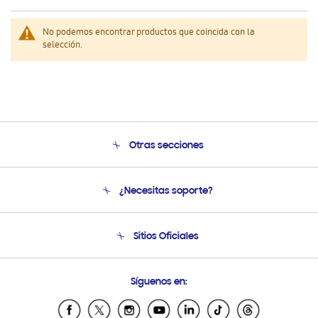
No podemos encontrar productos que coincida con la
selección.
Otras secciones
Conócenos
¿Necesitas soporte?
Soporte
Venta a Empresas - B2B
Soporte telefónico
Sitios Oficiales
Seguimiento de tu pedido
Soporte vía eMail
Condiciones de Compra
Preguntas Frecuentes
Samsung Costa Rica
Síguenos en:
Samsung Ecuador
Samsung El Salvador