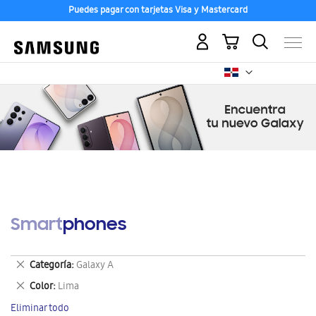
Puedes pagar con tarjetas Visa y Mastercard
Mi carrito
Smartphones
Eliminar
Categoría
Galaxy A
este
Eliminar
Color
Lima
artículo
este
Eliminar todo
artículo