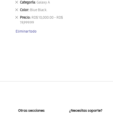
Eliminar
Categoría
Galaxy A
este
Eliminar
Color
Blue Black.
artículo
este
Eliminar
Precio
RD$ 10,000.00 - RD$
artículo
este
19,999.99
artículo
Eliminar todo
Otras secciones
¿Necesitas soporte?