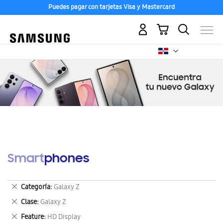
Puedes pagar con tarjetas Visa y Mastercard
Mi carrito
Smartphones
Eliminar
Categoría
Galaxy Z
este
Eliminar
Clase
Galaxy Z
artículo
este
Eliminar
Feature
HD Display
artículo