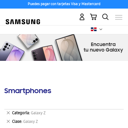
Puedes pagar con tarjetas Visa y Mastercard
Mi carrito
Smartphones
Eliminar
Categoría
Galaxy Z
este
Eliminar
Clase
Galaxy Z
artículo
este