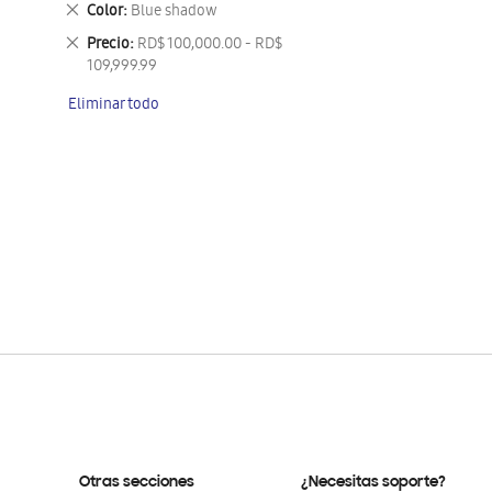
Eliminar
Color
Blue shadow
este
Eliminar
Precio
RD$ 100,000.00 - RD$
artículo
este
109,999.99
artículo
Eliminar todo
Otras secciones
¿Necesitas soporte?